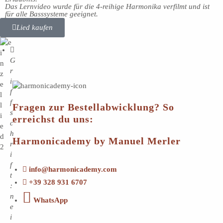
Das Lernvideo wurde für die 4-reihige Harmonika verfilmt und ist
für alle Basssysteme geeignet.
Lied kaufen
G
r
i
f
f
Fragen zur Bestellabwicklung? So
s
erreichst du uns:
c
h
Harmonicademy by Manuel Merler
r
i
f
info@harmonicademy.com
t
+39 328 931 6707
:
n
WhatsApp
e
i