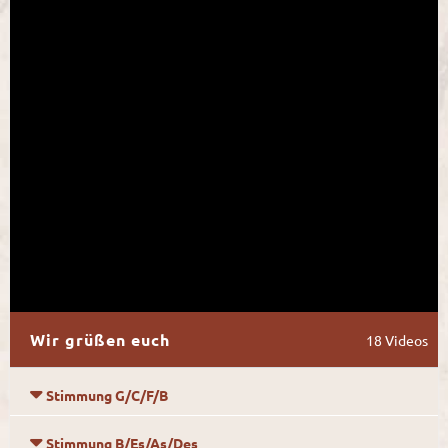
Wir grüßen euch
18
Video
s
Stimmung G/C/F/B
Stimmung B/Es/As/Des