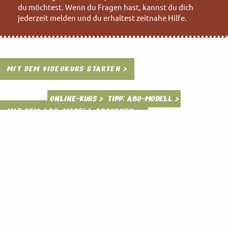
du möchtest. Wenn du Fragen hast, kannst du dich
jederzeit melden und du erhaltest zeitnahe Hilfe.
MIT DEM VIDEOKURS STARTEN >
ONLINE-KURS >
TIPP: ABO-MODELL >
MIT DEM ABO-MODELL BEGINNEN >
Anfä
TIPP
Einz
nger
:
ellie
Vide
Abo-
der