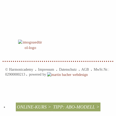
© Harmonicademy
Impressum
Datenschutz
AGB
MwSt.Nr.:
•
•
•
•
02900000213
powered by
•
ONLINE-KURS >
TIPP: ABO-MODELL >
+39 328 931 6707