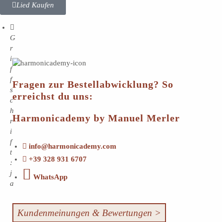
Lied Kaufen
G
r
i
f
f
Fragen zur Bestellabwicklung? So
s
erreichst du uns:
c
h
Harmonicademy by Manuel Merler
r
i
f
info@harmonicademy.com
t
+39 328 931 6707
:
j
WhatsApp
a
Kundenmeinungen & Bewertungen >