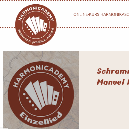
ONLINE-KURS
HARMONIKASC
Schram
Manuel 