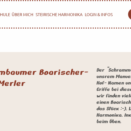
HULE
ÜBER MICH
STEIRISCHE HARMONIKA
LOGIN & INFOS
mbaumer Boarischer-
Der "Schrammb
unsrem Manuel
Merler
Hof- Namen und
Griffe bei dies
wir finden vie
einen Boarische
das Stück :-). 
Harmonika. Ink
beim Üben.