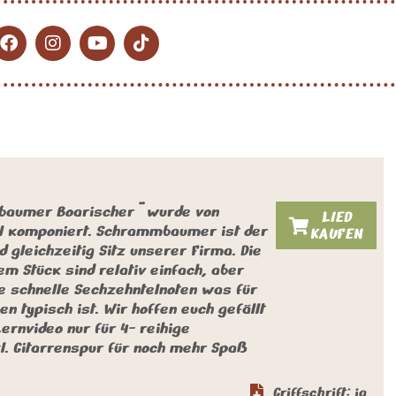
aumer Boarischer" wurde von
LIED
 komponiert. Schrammbaumer ist der
KAUFEN
 gleichzeitig Sitz unserer Firma. Die
em Stück sind relativ einfach, aber
le schnelle Sechzehntelnoten was für
n typisch ist. Wir hoffen euch gefällt
Lernvideo nur für 4- reihige
l. Gitarrenspur für noch mehr Spaß
Griffschrift: ja