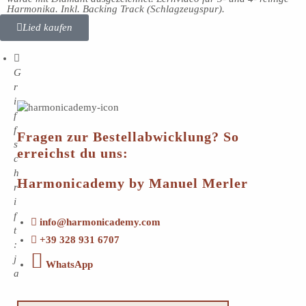
Harmonika. Inkl. Backing Track (Schlagzeugspur).
Lied kaufen
G
r
i
f
f
Fragen zur Bestellabwicklung? So
s
erreichst du uns:
c
h
Harmonicademy by Manuel Merler
r
i
f
info@harmonicademy.com
t
+39 328 931 6707
:
j
WhatsApp
a