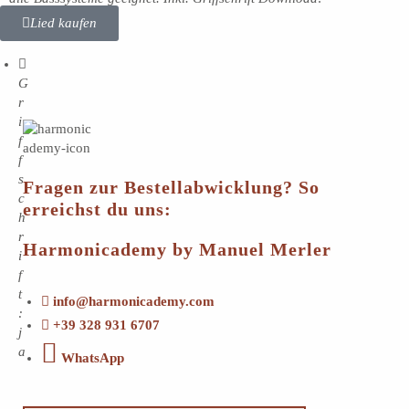
Lied kaufen
G
r
i
f
f
s
Fragen zur Bestellabwicklung? So
c
erreichst du uns:
h
r
Harmonicademy by Manuel Merler
i
f
t
info@harmonicademy.com
:
+39 328 931 6707
j
a
WhatsApp