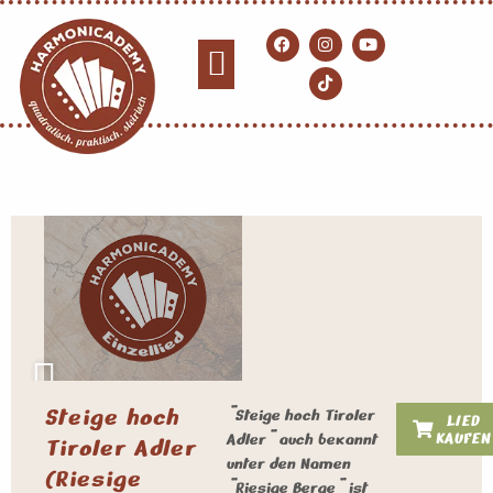
Steige hoch
"Steige hoch Tiroler
LIED
KAUFEN
Adler" auch bekannt
Tiroler Adler
unter den Namen
(Riesige
"Riesige Berge" ist