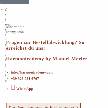
G
r
i
f
f
s
c
Fragen zur Bestellabwicklung? So
h
erreichst du uns:
r
i
Harmonicademy by Manuel Merler
f
t
:
info@harmonicademy.com
j
+39 328 931 6707
a
WhatsApp
Kundenmeinungen & Bewertungen >