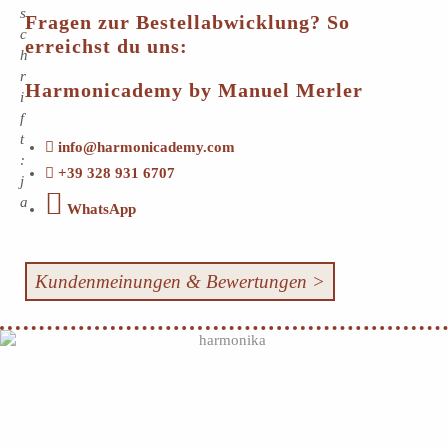
s
Fragen zur Bestellabwicklung? So
c
erreichst du uns:
h
r
Harmonicademy by Manuel Merler
i
f
t
info@harmonicademy.com
:
+39 328 931 6707
j
a
WhatsApp
Kundenmeinungen & Bewertungen >