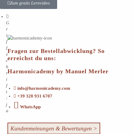
Zum gratis Lernvideo
G
r
i
f
f
Fragen zur Bestellabwicklung? So
s
erreichst du uns:
c
h
Harmonicademy by Manuel Merler
r
i
f
info@harmonicademy.com
t
+39 328 931 6707
:
j
WhatsApp
a
Kundenmeinungen & Bewertungen >