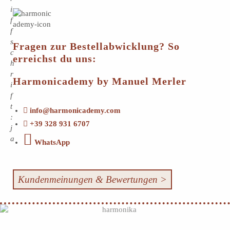
i
f
f
s
Fragen zur Bestellabwicklung? So
c
erreichst du uns:
h
r
Harmonicademy by Manuel Merler
i
f
t
info@harmonicademy.com
:
+39 328 931 6707
j
a
WhatsApp
Kundenmeinungen & Bewertungen >