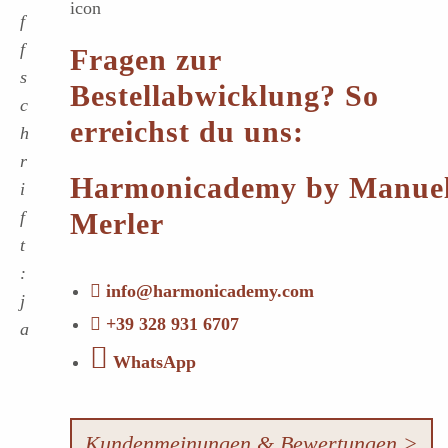
f
f
Fragen zur
s
Bestellabwicklung? So
c
erreichst du uns:
h
r
Harmonicademy by Manue
i
f
Merler
t
:
info@harmonicademy.com
j
+39 328 931 6707
a
WhatsApp
Kundenmeinungen & Bewertungen >