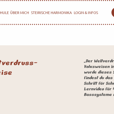
HULE
ÜBER MICH
STEIRISCHE HARMONIKA
LOGIN & INFOS
tverdruss-
„Der Weltverdr
Volksweisen i
ise
wurde dieses S
findest du das 
Schritt für Sch
Lernvideo für 
Basssysteme m