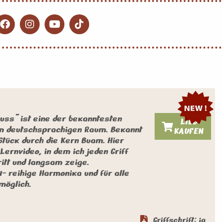
uss“ ist eine der bekanntesten
LIED
m deutschsprachigen Raum. Bekannt
KAUFEN
tück durch die Kern Buam. Hier
Lernvideo, in dem ich jeden Griff
ritt und langsam zeige.
4- reihige Harmonika und für alle
öglich.
Griffschrift: ja